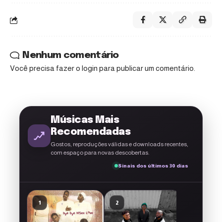
Nenhum comentário
Você precisa fazer o
login
para publicar um comentário.
Músicas Mais
Recomendadas
Gostos, reproduções válidas e downloads recentes,
com espaço para novas descobertas.
Sinais dos últimos 30 dias
Button Ro
1
2
3
Última Lá
1musicmoz