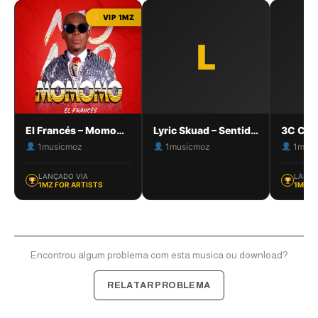
VIP 1MZ
L
El Francés – Momomo
Lyric Skuad – Sentido Único (Remix)
1musicmoz
1musicmoz
1musi
LANÇADO VIA
LANÇA
1MZ FOR ARTISTS
1MZ F
Encontrou algum problema com esta musica ou download?
RELATAR PROBLEMA