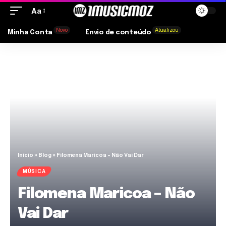
Aa
Novo
Atualizou
Minha Conta
Envio de conteúdo
Início
»
Blog
»
Filomena Maricoa – Não Vai Dar
MÚSICA
Filomena Maricoa – Não
Vai Dar