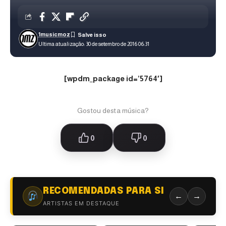
1musicmoz
Ultima atualização: 30 de setembro de 2016 06:31
[wpdm_package id=’5764′]
Gostou desta música?
0
0
RECOMENDADAS PARA SI
←
→
ARTISTAS EM DESTAQUE