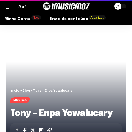
Aa
Novo
Atualizou
Minha Conta
Envio de conteúdo
Início
»
Blog
»
Tony – Enpa Yowalucary
MÚSICA
Tony – Enpa Yowalucary