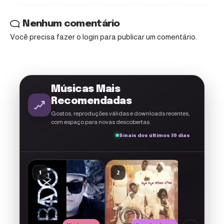
Nenhum comentário
Você precisa fazer o
login
para publicar um comentário.
Músicas Mais
Recomendadas
Gostos, reproduções válidas e downloads recentes,
com espaço para novas descobertas.
Sinais dos últimos 30 dias
A g
El Francés
1
2
3
CACATA (
Classic N
El Francés
src='http
content/p
22
5
1
ouro.png'
style='dis