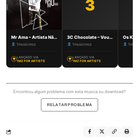
3
Mr Ama – Artista Não Morre
3C Chocolate – Vou dar Amor
1musicmoz
1musicmoz
1musi
LANÇADO VIA
LANÇADO VIA
1MZ FOR ARTISTS
1MZ FOR ARTISTS
Encontrou algum problema com esta musica ou download?
RELATAR PROBLEMA