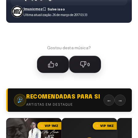
1musicmoz
Ultima atualização: 26 de março de 2017 03:33
Gostou desta música?
0
0
RECOMENDADAS PARA SI
←
→
ARTISTAS EM DESTAQUE
VIP 1MZ
VIP 1MZ