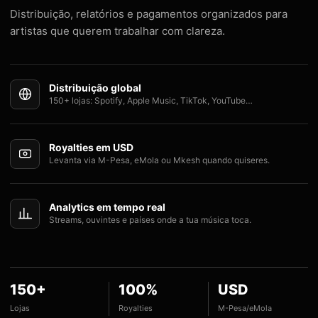
Distribuição, relatórios e pagamentos organizados para
artistas que querem trabalhar com clareza.
Distribuição global
150+ lojas: Spotify, Apple Music, TikTok, YouTube…
Royalties em USD
Levanta via M-Pesa, eMola ou Mkesh quando quiseres.
Analytics em tempo real
Streams, ouvintes e países onde a tua música toca.
150+
100%
USD
Lojas
Royalties
M-Pesa/eMola