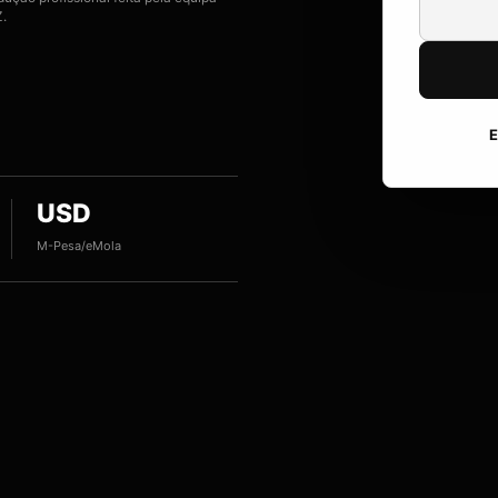
.
E
USD
M-Pesa/eMola