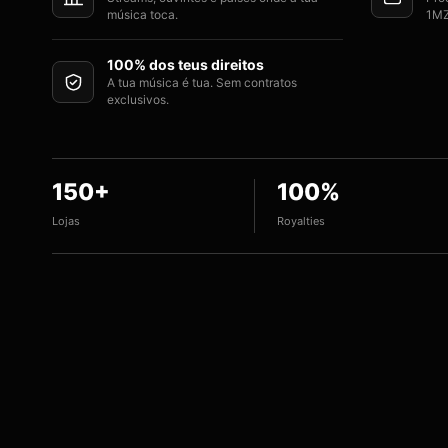
música toca.
1MZ
100% dos teus direitos
A tua música é tua. Sem contratos
exclusivos.
150+
100%
Lojas
Royalties