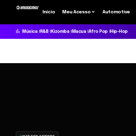
Início
Meu Acesso
Automotive
Música
R&B
Kizomba
Macua
Afro Pop
Hip-Hop