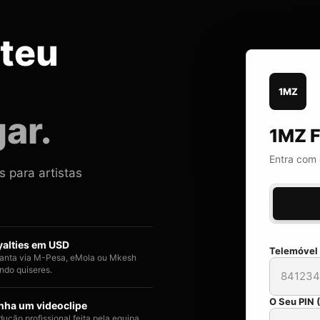
 teu
1MZ
ar.
1MZ F
Entra com 
s para artistas
yalties em USD
Telemóvel
anta via M-Pesa, eMola ou Mkesh
ndo quiseres.
O Seu PIN (
nha um videoclipe
dução profissional feita pela equipa