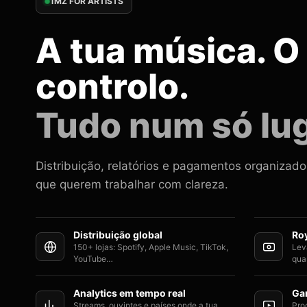
1MZ FOR ARTISTS
A tua música. O
controlo.
Tudo num só lug
Distribuição, relatórios e pagamentos organizado
que querem trabalhar com clareza.
Distribuição global
Ro
150+ lojas: Spotify, Apple Music, TikTok,
Lev
YouTube…
qua
Analytics em tempo real
Ga
Streams, ouvintes e países onde a tua
Pro