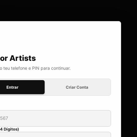
or Artists
o teu telefone e PIN para continuar.
Entrar
Criar Conta
4 Dígitos)