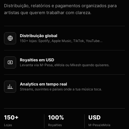
Distribuição, relatórios e pagamentos organizados para
artistas que querem trabalhar com clareza.
Distribuição global
150+ lojas: Spotify, Apple Music, TikTok, YouTube…
Royalties em USD
Levanta via M-Pesa, eMola ou Mkesh quando quiseres.
Analytics em tempo real
Streams, ouvintes e países onde a tua música toca.
150+
100%
USD
Lojas
Royalties
M-Pesa/eMola