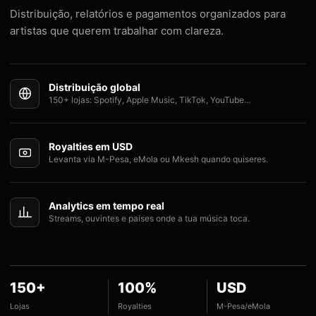
Distribuição, relatórios e pagamentos organizados para
artistas que querem trabalhar com clareza.
Distribuição global
150+ lojas: Spotify, Apple Music, TikTok, YouTube…
Royalties em USD
Levanta via M-Pesa, eMola ou Mkesh quando quiseres.
Analytics em tempo real
Streams, ouvintes e países onde a tua música toca.
150+
100%
USD
Lojas
Royalties
M-Pesa/eMola