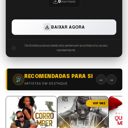
0
downloads
BAIXAR AGORA
Os direitos autorais desta obra pertencem ao artista e/ou ao seu
representante.
RECOMENDADAS PARA SI
←
→
ARTISTAS EM DESTAQUE
VIP 1MZ