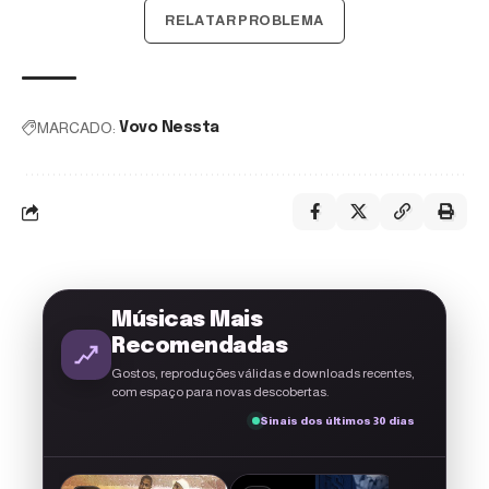
RELATAR PROBLEMA
MARCADO:
Vovo Nessta
Músicas Mais
Recomendadas
Gostos, reproduções válidas e downloads recentes,
com espaço para novas descobertas.
Sinais dos últimos 30 dias
A g