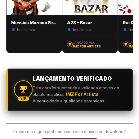
Messias Maricoa Feat. Melony – Corromper
A2S – Bazar
1musicmoz
1musicmoz
1musi
LANÇADO VIA
LANÇA
1MZ FOR ARTISTS
1MZ F
LANÇAMENTO VERIFICADO
Esta obra foi submetida e validada através da
plataforma oficial
1MZ For Artists
.
VIP
Autenticidade e qualidade garantidas.
Encontrou algum problema com esta musica ou download?