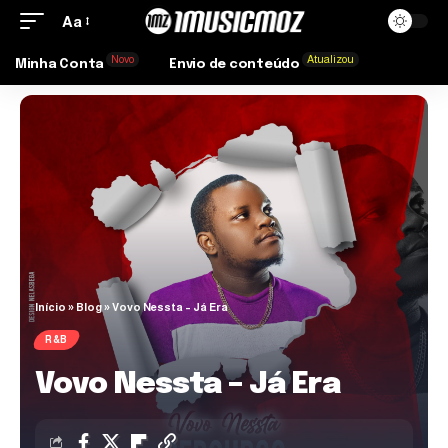
Aa
Novo
Atualizou
Minha Conta
Envio de conteúdo
Início
»
Blog
»
Vovo Nessta – Já Era
R&B
Vovo Nessta – Já Era