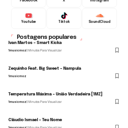
Facebook
X
Instagram
Youtube
Tiktok
SoundCloud
Postagens populares
Ivan Martos – Smart Kicka
1musicmoz
0 Minutos Para Visualizar
Zequinho Feat. Big Sweet – Nampula
1musicmoz
Temperatura Máxima – União Verdadeira [1MZ]
1musicmoz
0 Minutos Para Visualizar
Cláudio Ismael – Teu Nome
1musicmoz
0 Minutos Para Visualizar