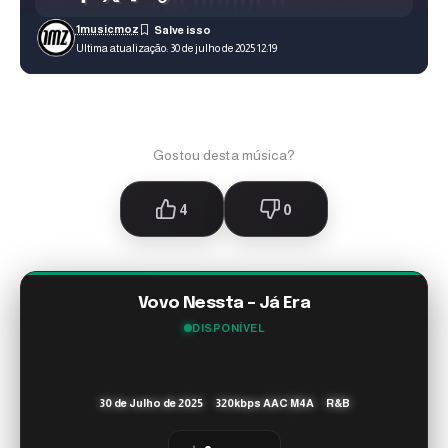
1musicmoz
Ultima atualização: 30 de julho de 2025 12:19
Gostou desta música?
4
0
Vovo Nessta – Já Era
DISPONÍVEL
30 de Julho de 2025
320kbps AAC M4A
R&B