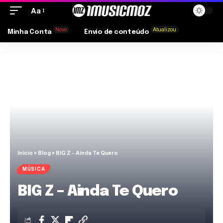
Aa
Novo
Atualizou
Minha Conta
Envio de conteúdo
Início
»
Blog
»
BIG Z – Ainda Te Quero
MÚSICA
BIG Z – Ainda Te Quero