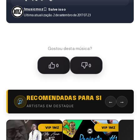
1musicmoz
Ultima atualização: 2 de setembro de 2017 07:23
Gostou desta música?
0
0
RECOMENDADAS PARA SI
←
→
ARTISTAS EM DESTAQUE
VIP 1MZ
VIP 1MZ