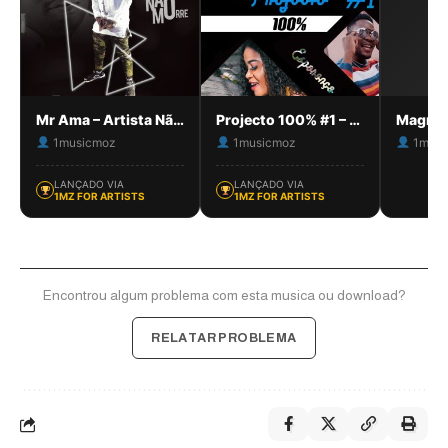
Mr Ama – Artista Não Morre
Projecto 100% #1 – Esperança (Feat. 3C Chocolate, Xandy Alexandre, John BK, Dama Ija)
1musicmoz
1musicmoz
1musi
LANÇADO VIA
LANÇADO VIA
1MZ FOR ARTISTS
1MZ FOR ARTISTS
Encontrou algum problema com esta musica ou download?
RELATAR PROBLEMA