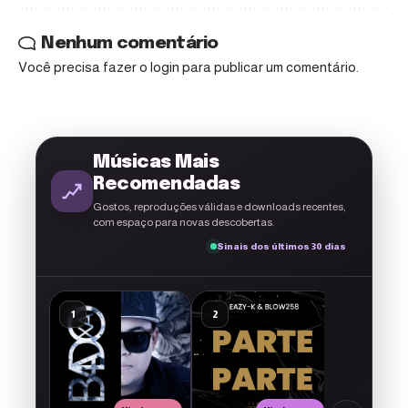
Nenhum comentário
Você precisa fazer o
login
para publicar um comentário.
Músicas Mais
Recomendadas
Gostos, reproduções válidas e downloads recentes,
com espaço para novas descobertas.
Sinais dos últimos 30 dias
A g
O2 – Me D
1
2
3
1musicmoz
17
3
1