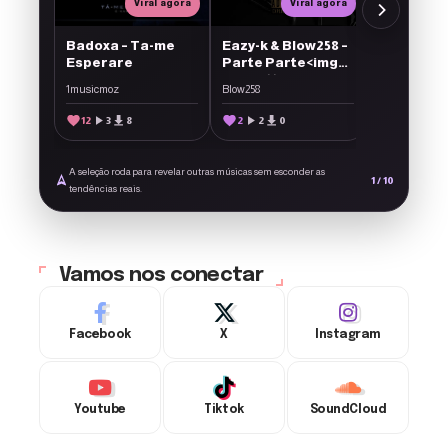
Viral agora
Viral agora
Badoxa – Ta-me
Eazy-k & Blow258 –
Esperare
Parte Parte<img
src='https://1musicmoz.com/wp-
1musicmoz
Blow258
content/plugins/ForArtists/arti
style='display:
12
3
8
2
2
0
inline-block;
vertical-align:
middle; width:
A seleção roda para revelar outras músicas sem esconder as
22px; height: 22px;
1 / 10
tendências reais.
margin-left: 6px;'
alt='Novo'>
Vamos nos conectar
Facebook
X
Instagram
Youtube
Tiktok
SoundCloud