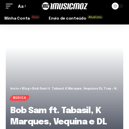
Aa
Novo
Atualizou
Minha Conta
Envio de conteúdo
Início
»
Blog
»
Bob Sam ft. Tabasil, K Marques, Vequina e DL Trap – Nitaku Lovola [1MZ]
MÚSICA
Bob Sam ft. Tabasil, K
Marques, Vequina e DL