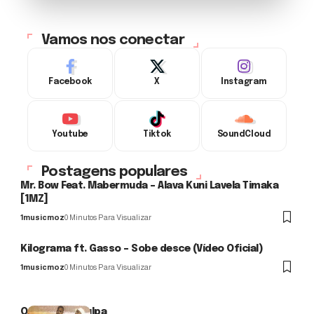
margin-left: 6px;'
alt='Música
Monetizada'>
Vamos nos conectar
Facebook
X
Instagram
Youtube
Tiktok
SoundCloud
Postagens populares
Mr. Bow Feat. Mabermuda – Alava Kuni Lavela Timaka
[1MZ]
1musicmoz
0 Minutos Para Visualizar
Kilograma ft. Gasso – Sobe desce (Vídeo Oficial)
1musicmoz
0 Minutos Para Visualizar
O2 – Me Desculpa