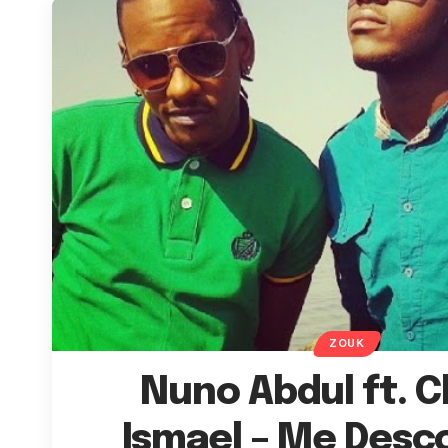
ZOUK
Nuno Abdul ft. C
Ismael – Me Desc