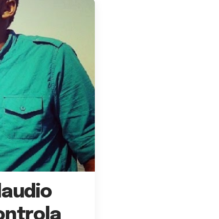
laudio
ontrola