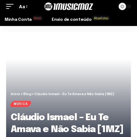
Aa
Novo
Atualizou
Minha Conta
Envio de conteúdo
Início
»
Blog
»
Cláudio Ismael – Eu Te Amava e Não Sabia [1MZ]
MÚSICA
Cláudio Ismael – Eu Te
Amava e Não Sabia [1MZ]