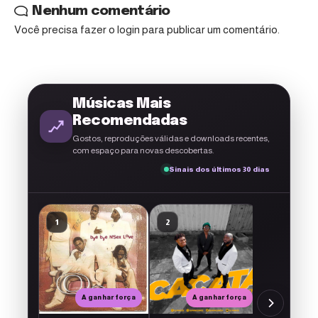
Nenhum comentário
Você precisa fazer o
login
para publicar um comentário.
Músicas Mais
Recomendadas
Gostos, reproduções válidas e downloads recentes,
com espaço para novas descobertas.
Sinais dos últimos 30 dias
Button Ro
1
2
3
Última Lá
1musicmoz
2
2
1
A ganhar força
A ganhar força