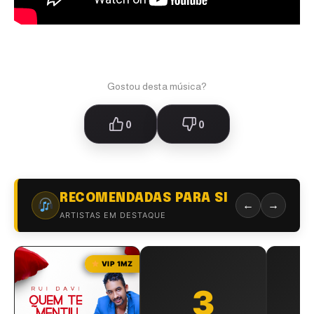
Gostou desta música?
0
0
RECOMENDADAS PARA SI
←
→
ARTISTAS EM DESTAQUE
VIP 1MZ
3