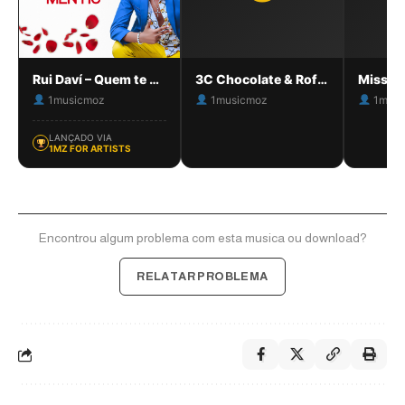
Rui Daví – Quem te mentiu
3C Chocolate & Rof – MAHAPA
1musicmoz
1musicmoz
1musi
LANÇADO VIA
1MZ FOR ARTISTS
Encontrou algum problema com esta musica ou download?
RELATAR PROBLEMA