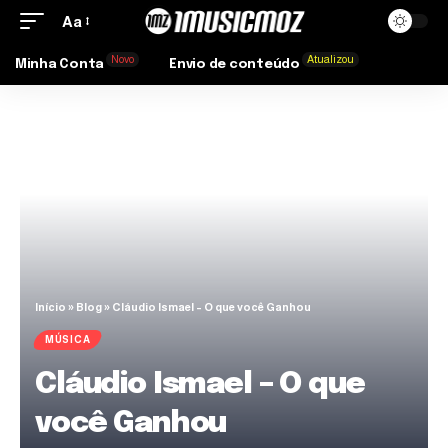
Aa
Novo
Atualizou
Minha Conta
Envio de conteúdo
Início
»
Blog
»
Cláudio Ismael – O que você Ganhou
MÚSICA
Cláudio Ismael – O que
você Ganhou