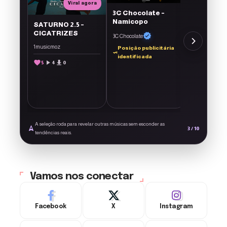
El Francés
Viral agora
3C Chocolate –
4
6
0
Namicopo
SATURNO 2.5 –
CICATRIZES
3C Chocolate
r força
1musicmoz
Posição publicitária
identificada
ulpa
5
4
0
/assets/verificado-
A seleção roda para revelar outras músicas sem esconder as
3 / 10
tendências reais.
Vamos nos conectar
Facebook
X
Instagram