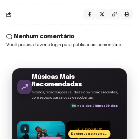
Nenhum comentário
Você precisa fazer o
login
para publicar um comentário.
Músicas Mais
Recomendadas
Gostos, reproduções válidas e downloads recentes,
com espaço para novas descobertas.
Sinais dos últimos 30 dias
A g
El Francés
3
4
Momomo
Destaque patrocinado