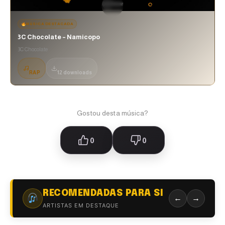
MÚSICA DESTACADA
3C Chocolate – Namicopo
3C Chocolate
RAP
12 downloads
Gostou desta música?
0
0
RECOMENDADAS PARA SI
←
→
ARTISTAS EM DESTAQUE