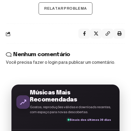
RELATAR PROBLEMA
Nenhum comentário
Você precisa fazer o
login
para publicar um comentário.
Músicas Mais
Recomendadas
Gostos, reproduções válidas e downloads recentes,
com espaço para novas descobertas.
Sinais dos últimos 30 dias
A g