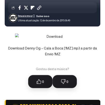
1musicmoz
Ultima atualização: 12 de dezembro de 2015 06:49
Download Denny Og – Cala a Boca [1MZ].mp3 a partir da
Envio 1MZ
Gostou desta música?
0
0