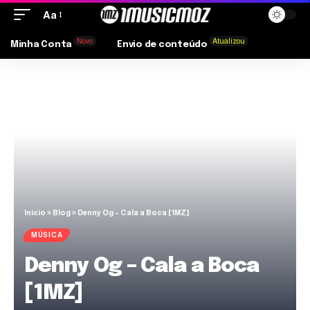
Aa
Novo
Atualizou
Minha Conta
Envio de conteúdo
Início
»
Blog
»
Denny Og – Cala a Boca [1MZ]
MÚSICA
Denny Og – Cala a Boca
[1MZ]