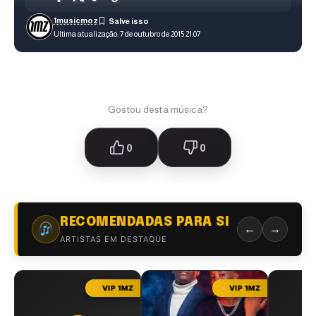
1musicmoz
Ultima atualização: 7 de outubro de 2015 21:07
Gostou desta música?
0
0
RECOMENDADAS PARA SI
←
→
ARTISTAS EM DESTAQUE
VIP 1MZ
VIP 1MZ