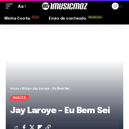
Aa
Novo
Atualizou
Minha Conta
Envio de conteúdo
Início
»
Blog
»
Jay Laroye – Eu Bem Sei
MÚSICA
Jay Laroye – Eu Bem Sei