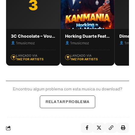
3
3C Chocolate – Vou dar Amor
Horking Duarte Feat. Juck Melody – Kanmania
1musicmoz
1musicmoz
1musi
LANÇADO VIA
LANÇADO VIA
1MZ FOR ARTISTS
1MZ FOR ARTISTS
Encontrou algum problema com esta musica ou download?
RELATAR PROBLEMA