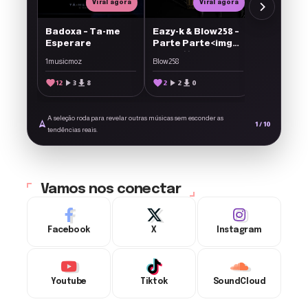
Viral agora
Viral agora
Badoxa – Ta-me
Eazy-k & Blow258 –
Esperare
Parte Parte<img
src='https://1musicmoz.com/wp-
1musicmoz
Blow258
content/plugins/ForArtists/arti
style='display:
12
3
8
2
2
0
inline-block;
vertical-align:
middle; width:
A seleção roda para revelar outras músicas sem esconder as
22px; height: 22px;
1 / 10
tendências reais.
margin-left: 6px;'
alt='Novo'>
Vamos nos conectar
Facebook
X
Instagram
Youtube
Tiktok
SoundCloud