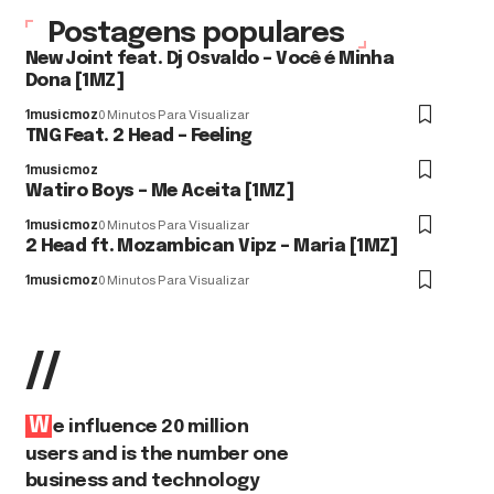
Postagens populares
New Joint feat. Dj Osvaldo – Você é Minha
Dona [1MZ]
1musicmoz
0 Minutos Para Visualizar
TNG Feat. 2 Head – Feeling
1musicmoz
Watiro Boys – Me Aceita [1MZ]
1musicmoz
0 Minutos Para Visualizar
2 Head ft. Mozambican Vipz – Maria [1MZ]
1musicmoz
0 Minutos Para Visualizar
//
W
e influence 20 million
users and is the number one
business and technology