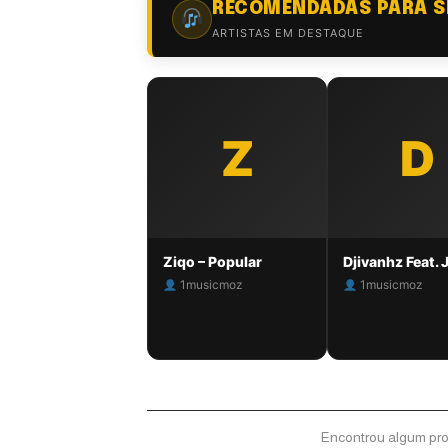
RECOMENDADAS PARA S
style='display: inline-
block; vertical-align:
ARTISTAS EM DESTAQUE
middle; width: 22px;
height: 22px; margin-
left: 6px;' alt='Música
Monetizada'>
Z
D
Ziqo – Popular
1musicmoz
1musicmoz
Encontrou algum pr