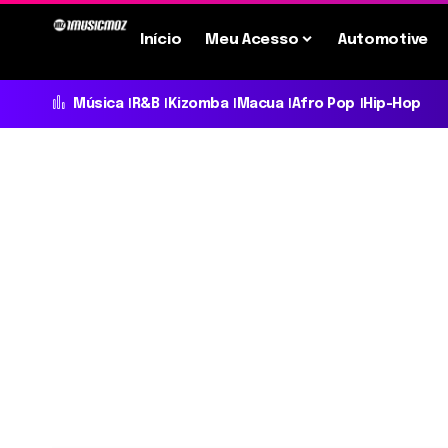
Início
Meu Acesso
Automotive
Música
R&B
Kizomba
Macua
Afro Pop
Hip-Hop