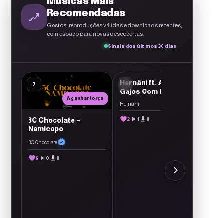
Músicas Mais
Recomendadas
Gostos, reproduções válidas e downloads recentes,
com espaço para novas descobertas.
Sinais dos últimos 30 dias
A ganhar força
Hernâni ft. Ace Nells –
T
7
10
Gajos Com Mola Em
Fe
A ganhar força
MPT
Hernâni
Te
2
1
0
3C Chocolate –
Namicopo
3C Chocolate
força
6
0
0
cto