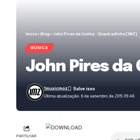
Início
»
Blog
»
John Pires da Cunha – Quadradinho [1MZ]
MÚSICA
John Pires da
1musicmoz
Ultima atualização: 6 de setembro de 2015 09:46
PARTILHAR