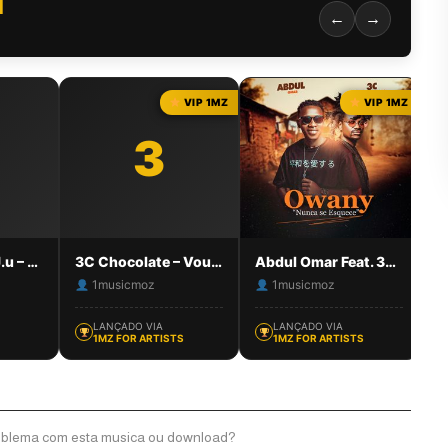
Horking Duarte Feat.
I
←
→
Juck Melody –
Kanmania
Horking Duarte
14
3
2
VIP 1MZ
VIP 1MZ
3
Djivanhz Feat. J.u – Sta mi Cuiar [1MZ]
3C Chocolate – Vou dar Amor
Abdul Omar Feat. 3C Chocolate – Owany “Nunca se Esquece”
1musicmoz
1musicmoz
LANÇADO VIA
LANÇADO VIA
1MZ FOR ARTISTS
1MZ FOR ARTISTS
oblema com esta musica ou download?