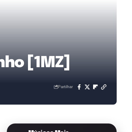
nho [1MZ]
Partilhar