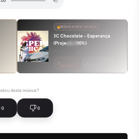
MÚSICA DESTACADA
3C Chocolate – Esperança
(Projecto 100%)
3C Chocolate
5
6
ACÚSTICO
13 downloads
stou desta música?
A ganhar força
A ganhar 
0
0
cés – Momomo
3C Chocolate –
Esperança (Proje
100%)
3C Chocolate
Escolha da comunidade
0
20
5
1