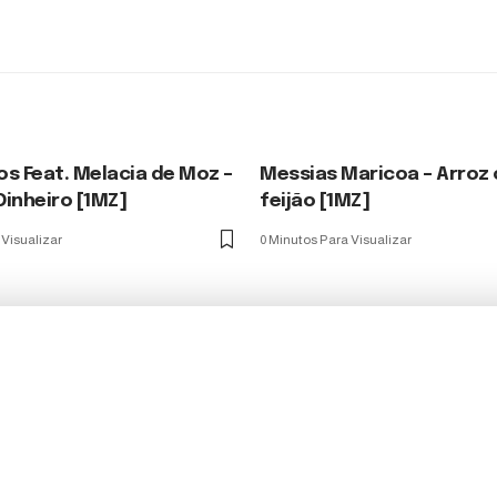
s Feat. Melacia de Moz –
Messias Maricoa – Arroz
inheiro [1MZ]
feijão [1MZ]
 Visualizar
0 Minutos Para Visualizar