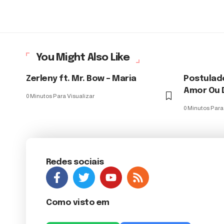
You Might Also Like
Zerleny ft. Mr. Bow – Maria
Postulado
Amor Ou D
0 Minutos Para Visualizar
0 Minutos Para
Redes sociais
Como visto em