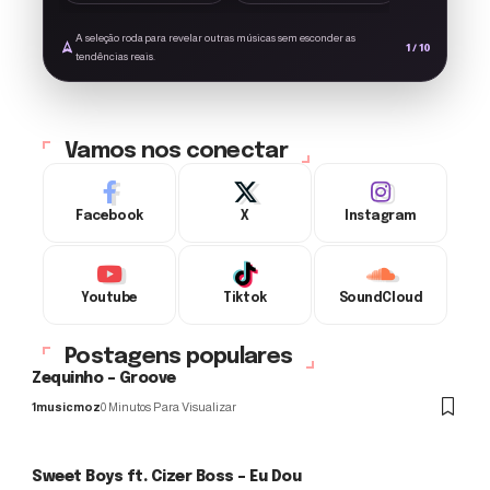
A seleção roda para revelar outras músicas sem esconder as
1 / 10
tendências reais.
Vamos nos conectar
Facebook
X
Instagram
Youtube
Tiktok
SoundCloud
Postagens populares
Zequinho – Groove
1musicmoz
0 Minutos Para Visualizar
Sweet Boys ft. Cizer Boss – Eu Dou