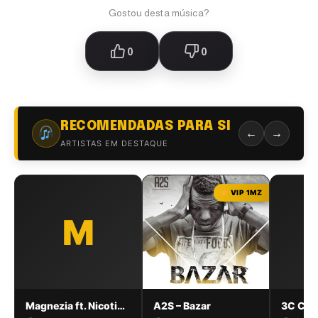
Gostou desta música?
0
0
RECOMENDADAS PARA SI
←
→
ARTISTAS EM DESTAQUE
VIP 1MZ
M
Magnezia ft. Nicotina, Flow Man, Dygo, Regulo, LW, Trovoada & Lil Banks – We Run Maputo [1MZ]
A2S – Bazar