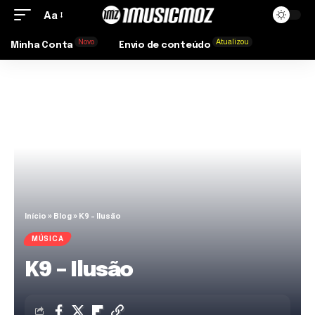
Aa
Novo
Atualizou
Minha Conta
Envio de conteúdo
Início
»
Blog
»
K9 – Ilusão
MÚSICA
K9 – Ilusão