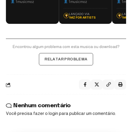
1musicmoz
1musicmoz
1musi
LANÇADO VIA
LANÇA
1MZ FOR ARTISTS
1MZ F
Encontrou algum problema com esta musica ou download?
RELATAR PROBLEMA
Nenhum comentário
Você precisa fazer o
login
para publicar um comentário.