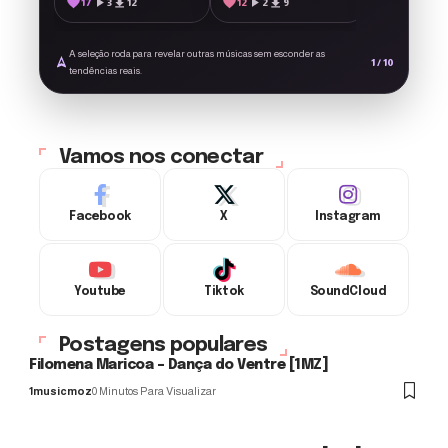
17
3
12
12
2
9
A seleção roda para revelar outras músicas sem esconder as
1 / 10
tendências reais.
Vamos nos conectar
Facebook
X
Instagram
Youtube
Tiktok
SoundCloud
Postagens populares
Filomena Maricoa – Dança do Ventre [1MZ]
1musicmoz
0 Minutos Para Visualizar