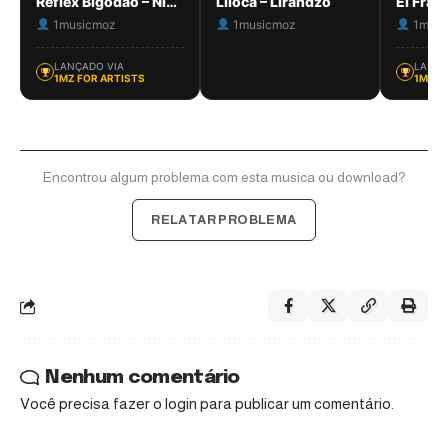
Reflex Bigodão – Nimoza
Liloca – Lirandzo
1musicmoz
1musicmoz
1musi
LANÇADO VIA
LANÇA
1MZ FOR ARTISTS
1MZ F
Encontrou algum problema com esta musica ou download?
RELATAR PROBLEMA
Nenhum comentário
Você precisa fazer o
login
para publicar um comentário.