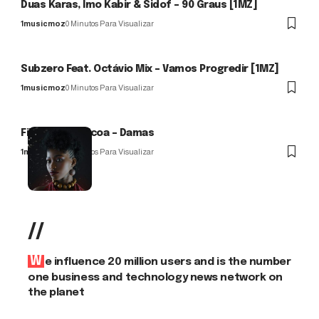
Duas Karas, Imo Kabir & Sidof – 90 Graus [1MZ]
1musicmoz
0 Minutos Para Visualizar
Subzero Feat. Octávio Mix – Vamos Progredir [1MZ]
1musicmoz
0 Minutos Para Visualizar
Filomena Maricoa – Damas
1musicmoz
0 Minutos Para Visualizar
//
We influence 20 million users and is the number
one business and technology news network on
the planet