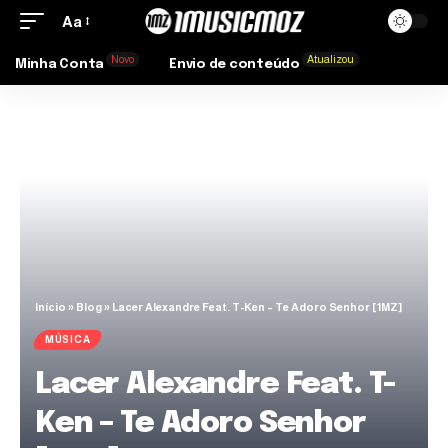
Aa
Novo
Atualizou
Minha Conta
Envio de conteúdo
Início
»
Blog
»
Lacer Alexandre Feat. T-Ken – Te Adoro Senhor [1MZ]
MÚSICA
Lacer Alexandre Feat. T-
Ken – Te Adoro Senhor