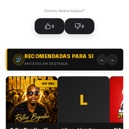
Gostou desta música?
0
0
RECOMENDADAS PARA SI
←
→
ARTISTAS EM DESTAQUE
VIP 1MZ
L