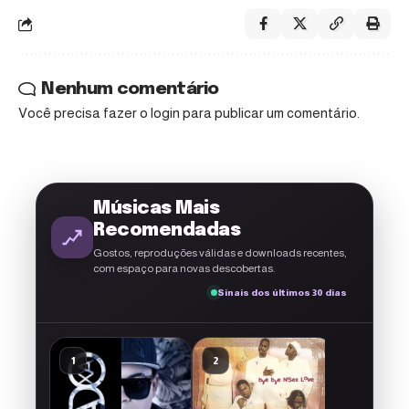
Nenhum comentário
Você precisa fazer o
login
para publicar um comentário.
Músicas Mais
Recomendadas
Gostos, reproduções válidas e downloads recentes,
com espaço para novas descobertas.
Sinais dos últimos 30 dias
A g
El Francés
1
2
3
CACATA (
Classic N
El Francés
src='http