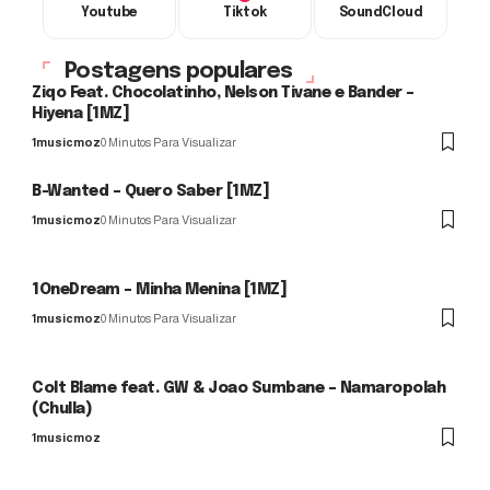
Youtube
Tiktok
SoundCloud
Postagens populares
Ziqo Feat. Chocolatinho, Nelson Tivane e Bander –
Hiyena [1MZ]
1musicmoz
0 Minutos Para Visualizar
B-Wanted – Quero Saber [1MZ]
1musicmoz
0 Minutos Para Visualizar
1OneDream – Minha Menina [1MZ]
1musicmoz
0 Minutos Para Visualizar
Colt Blame feat. GW & Joao Sumbane – Namaropolah
(Chulla)
1musicmoz