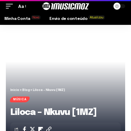
Aa
Novo
Atualizou
Minha Conta
Envio de conteúdo
Início
»
Blog
»
Liloca – Nkuvu [1MZ]
MÚSICA
Liloca – Nkuvu [1MZ]