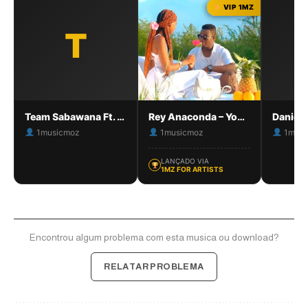
VIP 1MZ
T
Team Sabawana Ft. Ziqo & July – Xadlhiwa [1MZ]
Rey Anaconda – Yowé
1musicmoz
1musicmoz
1musi
LANÇADO VIA
1MZ FOR ARTISTS
Encontrou algum problema com esta musica ou download?
RELATAR PROBLEMA