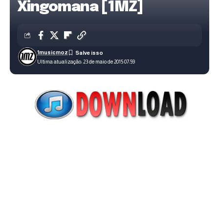
Xingomana [1MZ]
1musicmoz
Ultima atualização: 23 de maio de 2015 07:59