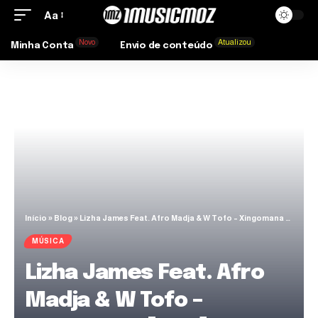
Aa
Novo
Atualizou
Minha Conta
Envio de conteúdo
Início
»
Blog
»
Lizha James Feat. Afro Madja & W Tofo – Xingomana [1MZ]
MÚSICA
Lizha James Feat. Afro
Madja & W Tofo –