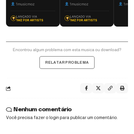
1musicmoz
1musicmoz
1musi
LANÇADO VIA
LANÇADO VIA
1MZ FOR ARTISTS
1MZ FOR ARTISTS
Encontrou algum problema com esta musica ou download?
RELATAR PROBLEMA
Nenhum comentário
Você precisa fazer o
login
para publicar um comentário.