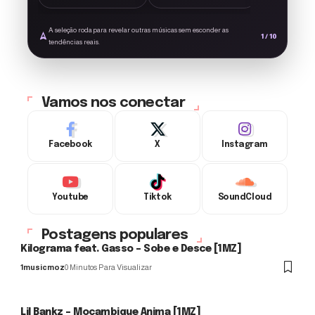
A seleção roda para revelar outras músicas sem esconder as
1 / 10
tendências reais.
Vamos nos conectar
Facebook
X
Instagram
Youtube
Tiktok
SoundCloud
Postagens populares
Kilograma feat. Gasso – Sobe e Desce [1MZ]
1musicmoz
0 Minutos Para Visualizar
Lil Bankz – Moçambique Anima [1MZ]