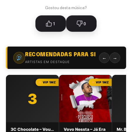
Gostou desta música?
1
0
RECOMENDADAS PARA SI
←
→
ARTISTAS EM DESTAQUE
VIP 1MZ
VIP 1MZ
3
3C Chocolate – Vou dar Amor
Vovo Nessta – Já Era