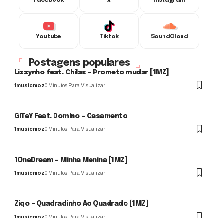
Facebook
X
Instagram
Youtube
Tiktok
SoundCloud
Postagens populares
Lizzynho feat. Chilas – Prometo mudar [1MZ]
1musicmoz
0 Minutos Para Visualizar
GiTeY Feat. Domino – Casamento
1musicmoz
0 Minutos Para Visualizar
1OneDream – Minha Menina [1MZ]
1musicmoz
0 Minutos Para Visualizar
Ziqo – Quadradinho Ao Quadrado [1MZ]
1musicmoz
0 Minutos Para Visualizar