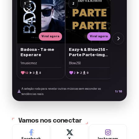
O2 – Me D
1
2
3
1musicmoz
17
3
1
Viral agora
Viral agora
Badoxa – Ta-me
Eazy-k & Blow258 –
Esperare
Parte Parte<img
src='https://1musicmoz.com/wp-
1musicmoz
Blow258
content/plugins/ForArtists/arti
style='display:
12
3
8
2
2
0
inline-block;
vertical-align:
middle; width:
A seleção roda para revelar outras músicas sem esconder as
22px; height: 22px;
1 / 10
tendências reais.
margin-left: 6px;'
alt='Novo'>
Vamos nos conectar