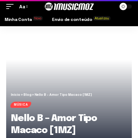
Aa
Novo
Atualizou
Minha Conta
Envio de conteúdo
Início
»
Blog
»
Nello B – Amor Tipo Macaco [1MZ]
MÚSICA
Nello B – Amor Tipo
Macaco [1MZ]