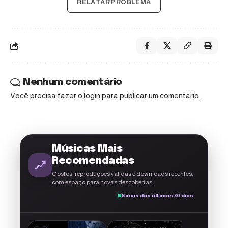
RELATAR PROBLEMA
Nenhum comentário
Você precisa fazer o
login
para publicar um comentário.
Músicas Mais
Recomendadas
Gostos, reproduções válidas e downloads recentes,
com espaço para novas descobertas.
Sinais dos últimos 30 dias
A g