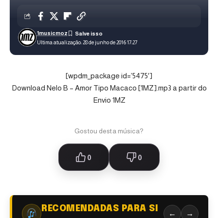
1musicmoz
Ultima atualização: 28 de junho de 2016 17:27
[wpdm_package id=’5475′]
Download Nelo B – Amor Tipo Macaco [1MZ].mp3 a partir do
Envio 1MZ
Gostou desta música?
0
0
RECOMENDADAS PARA SI
←
→