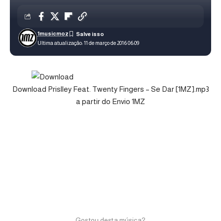
1musicmoz
Ultima atualização: 11 de março de 2016 06:09
Download Prislley Feat. Twenty Fingers – Se Dar [1MZ].mp3
a partir do Envio 1MZ
Gostou desta música?