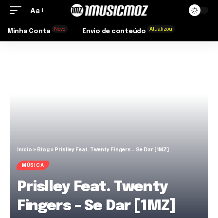
Aa
Novo
Atualizou
Minha Conta
Envio de conteúdo
Início
»
Blog
»
Prislley Feat. Twenty Fingers – Se Dar [1MZ]
MÚSICA
Prislley Feat. Twenty
Fingers – Se Dar [1MZ]