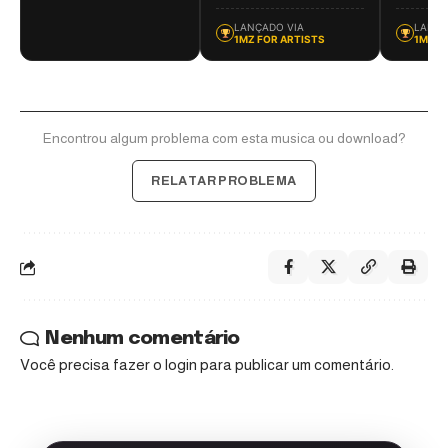
LANÇADO VIA
LANÇA
1MZ FOR ARTISTS
1MZ F
Encontrou algum problema com esta musica ou download?
RELATAR PROBLEMA
Nenhum comentário
Você precisa fazer o
login
para publicar um comentário.