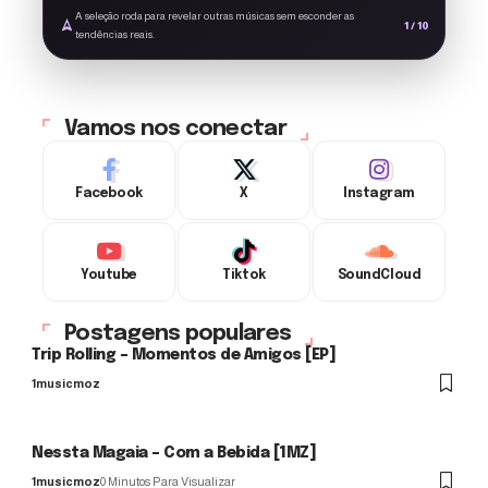
middle; width:
A seleção roda para revelar outras músicas sem esconder as
22px; height: 22px;
1 / 10
tendências reais.
margin-left: 6px;'
alt='Novo'>
Vamos nos conectar
Facebook
X
Instagram
Youtube
Tiktok
SoundCloud
Postagens populares
Trip Rolling – Momentos de Amigos [EP]
1musicmoz
Nessta Magaia – Com a Bebida [1MZ]
1musicmoz
0 Minutos Para Visualizar