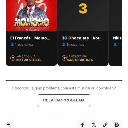
3
El Francés – Momomo
3C Chocolate – Vou dar Amor
1musicmoz
1musicmoz
1musi
LANÇADO VIA
LANÇADO VIA
1MZ FOR ARTISTS
1MZ FOR ARTISTS
Encontrou algum problema com esta musica ou download?
RELATAR PROBLEMA