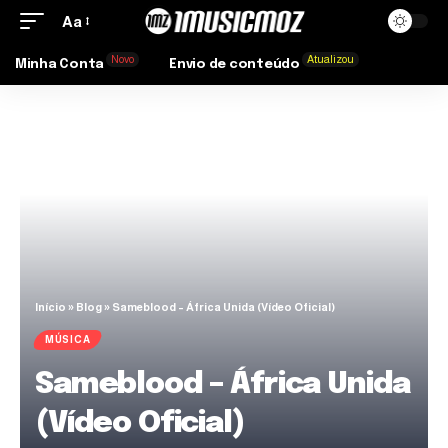
Aa
Novo
Atualizou
Minha Conta
Envio de conteúdo
Início
»
Blog
»
Sameblood – África Unida (Vídeo Oficial)
MÚSICA
Sameblood – África Unida
(Vídeo Oficial)