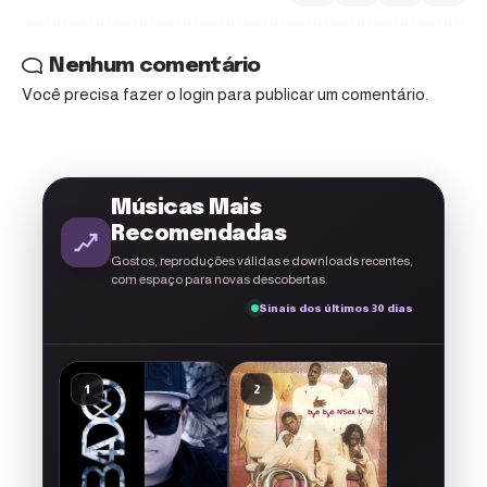
Nenhum comentário
Você precisa fazer o
login
para publicar um comentário.
Músicas Mais
Recomendadas
Gostos, reproduções válidas e downloads recentes,
com espaço para novas descobertas.
Sinais dos últimos 30 dias
A g
El Francés
1
2
3
CACATA (
Classic N
El Francés
src='http
content/p
22
5
1
ouro.png'