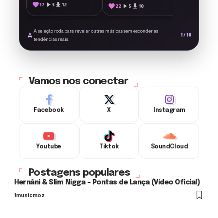
content/plugins/ForArtists/arti
17
3
12
22
5
10
ouro.png'
style='display:
inline-block;
A seleção roda para revelar outras músicas sem esconder as
vertical-align:
1 / 10
tendências reais.
middle; width:
22px; height: 22px;
margin-left: 6px;'
alt='Música
Monetizada'>
Vamos nos conectar
Facebook
X
Instagram
Youtube
Tiktok
SoundCloud
Postagens populares
Hernâni & Slim Nigga – Pontas de Lança (Vídeo Oficial)
1musicmoz