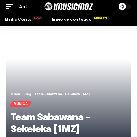
Aa
Novo
Atualizou
Minha Conta
Envio de conteúdo
Início
»
Blog
»
Team Sabawana – Sekeleka [1MZ]
MÚSICA
Team Sabawana –
Sekeleka [1MZ]