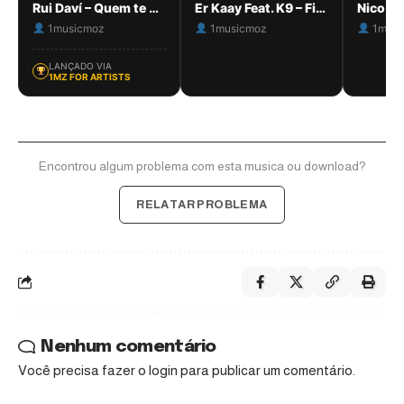
Rui Daví – Quem te mentiu
Er Kaay Feat. K9 – Finalmente [1MZ]
Nico – 
1musicmoz
1musicmoz
1musi
LANÇADO VIA
1MZ FOR ARTISTS
Encontrou algum problema com esta musica ou download?
RELATAR PROBLEMA
Nenhum comentário
Você precisa fazer o
login
para publicar um comentário.