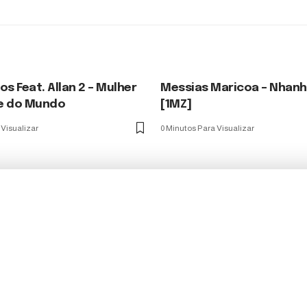
os Feat. Allan 2 – Mulher
Messias Maricoa – Nhan
e do Mundo
[1MZ]
 Visualizar
0 Minutos Para Visualizar