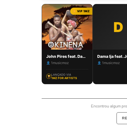
style='d
block; v
VIP 1MZ
middle; 
height: 
D
left: 6p
Monetiz
John Pires feat. Dama Ija – Okinena
1musicmoz
1musicmoz
LANÇADO VIA
1MZ FOR ARTISTS
Encontrou algum pr
R