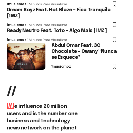
1musicmoz
0 Minutos Para Visualizar
Dream Boyz Feat. Hot Blaze – Fica Tranquila
[1MZ]
1musicmoz
0 Minutos Para Visualizar
Ready Neutro Feat. Toto – Algo Mais [1MZ]
1musicmoz
0 Minutos Para Visualizar
Abdul Omar Feat. 3C
Chocolate – Owany “Nunca
se Esquece”
1musicmoz
//
W
e influence 20 million
users and is the number one
business and technology
news network on the planet