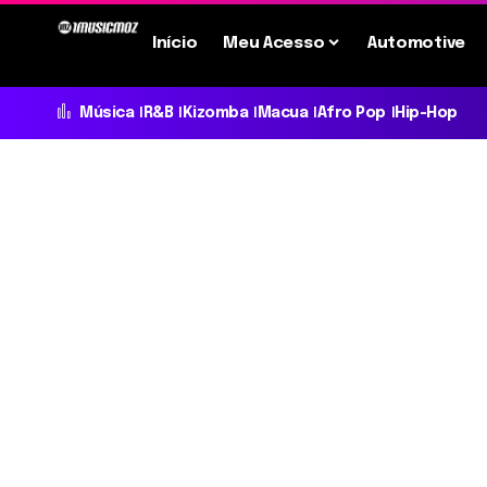
Início
Meu Acesso
Automotive
Música
R&B
Kizomba
Macua
Afro Pop
Hip-Hop