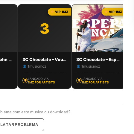
isplay: inline-
ertical-align:
VIP 1MZ
VIP 1MZ
width: 22px;
22px; margin-
3
x;' alt='Música
ada'>
Dama Ija feat. John Pires – Parampara
3C Chocolate – Vou dar Amor
3C Chocolate – Esperança (Projecto 100%)
1musicmoz
1musicmoz
LANÇADO VIA
LANÇADO VIA
1MZ FOR ARTISTS
1MZ FOR ARTISTS
oblema com esta musica ou download?
ELATAR PROBLEMA