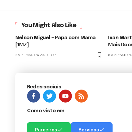
You Might Also Like
Nelson Miguel – Papá com Mamã
Ivan Mart
[1MZ]
Mais Doc
0 Minutos Para Visualizar
0 Minutos Para
Redes sociais
Como visto em
Parceiros
Serviços