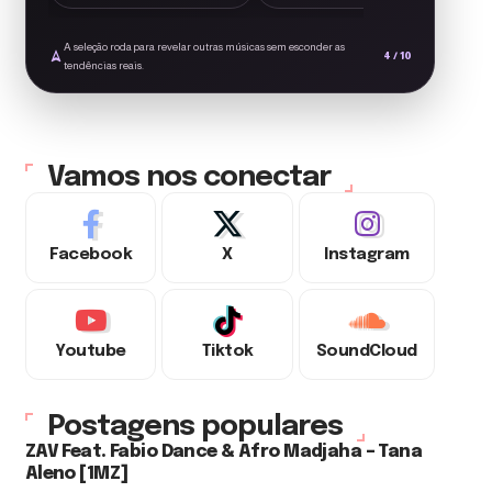
A seleção roda para revelar outras músicas sem esconder as
4 / 10
tendências reais.
M
Vamos nos conectar
Mimae – Ciúmes [1MZ]
1musicmoz
Facebook
X
Instagram
Youtube
Tiktok
SoundCloud
Postagens populares
ZAV Feat. Fabio Dance & Afro Madjaha – Tana
Aleno [1MZ]