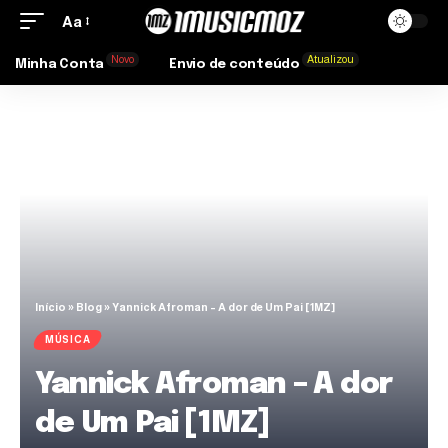
Aa
Novo
Atualizou
Minha Conta
Envio de conteúdo
Início
»
Blog
»
Yannick Afroman – A dor de Um Pai [1MZ]
MÚSICA
Yannick Afroman – A dor
de Um Pai [1MZ]