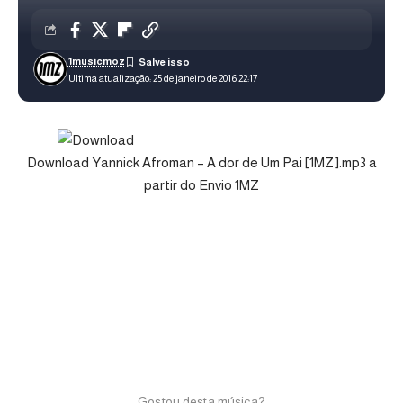
1musicmoz
Ultima atualização: 25 de janeiro de 2016 22:17
Download Yannick Afroman – A dor de Um Pai [1MZ].mp3 a
partir do Envio 1MZ
Gostou desta música?