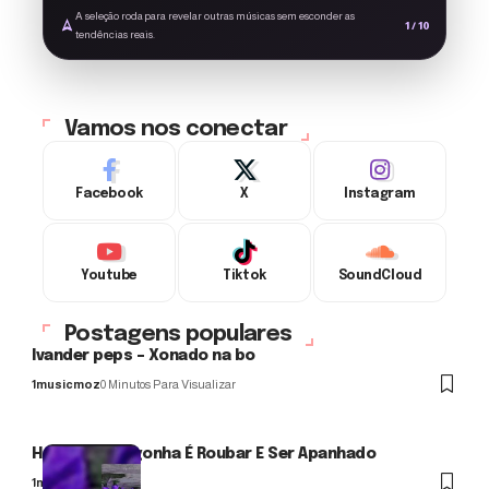
middle; width:
A seleção roda para revelar outras músicas sem esconder as
22px; height: 22px;
1 / 10
tendências reais.
margin-left: 6px;'
alt='Novo'>
Vamos nos conectar
Facebook
X
Instagram
Youtube
Tiktok
SoundCloud
Postagens populares
Ivander peps – Xonado na bo
1musicmoz
0 Minutos Para Visualizar
Hernâni – Vergonha É Roubar E Ser Apanhado
1musicmoz