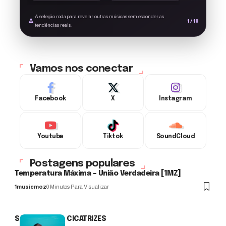
style='display:
inline-block;
A seleção roda para revelar outras músicas sem esconder as
vertical-align:
1 / 10
tendências reais.
middle; width:
22px; height: 22px;
margin-left: 6px;'
alt='Música
Monetizada'>
Vamos nos conectar
Facebook
X
Instagram
Youtube
Tiktok
SoundCloud
Postagens populares
Temperatura Máxima – União Verdadeira [1MZ]
1musicmoz
0 Minutos Para Visualizar
SATURNO 2.5 – CICATRIZES