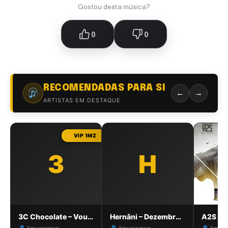
Gostou desta música?
0
0
RECOMENDADAS PARA SI
←
→
ARTISTAS EM DESTAQUE
VIP 1MZ
3
H
3C Chocolate – Vou dar Amor
Hernâni – Dezembro [1MZ]
A2S – B