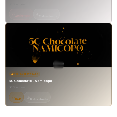
3C Chocolate
ACÚSTICO
13 downloads
MÚSICA DESTACADA
3C Chocolate – Namicopo
3C Chocolate
RAP
12 downloads