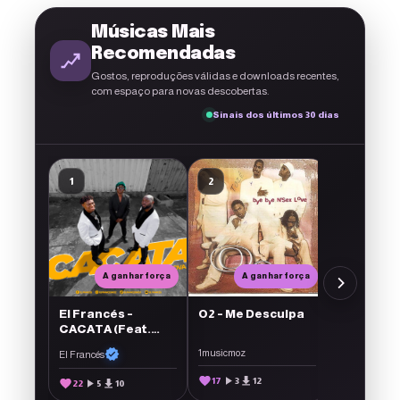
Músicas Mais
Recomendadas
Gostos, reproduções válidas e downloads recentes,
com espaço para novas descobertas.
Sinais dos últimos 30 dias
SATURNO 2
1
2
3
CICATRI
1musicmoz
5
4
0
A ganhar força
A ganhar força
El Francés –
O2 – Me Desculpa
CACATA (Feat.
Classic Nova)<img
1musicmoz
El Francés
src='https://1musicmoz.com/wp-
content/plugins/ForArtists/artists/assets/verificado-
17
3
12
22
5
10
ouro.png'