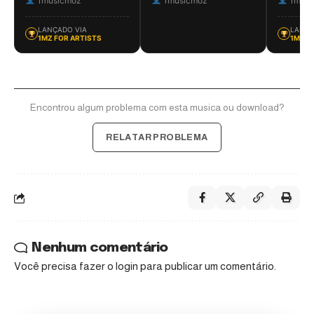
1musicmoz
1musicmoz
1musi
LANÇADO VIA
LANÇA
1MZ FOR ARTISTS
1MZ F
Encontrou algum problema com esta musica ou download?
RELATAR PROBLEMA
Nenhum comentário
Você precisa fazer o
login
para publicar um comentário.