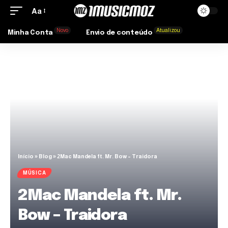
Aa
Novo
Atualizou
Minha Conta
Envio de conteúdo
Início
»
Blog
»
2Mac Mandela ft. Mr. Bow – Traidora
MÚSICA
2Mac Mandela ft. Mr.
Bow – Traidora