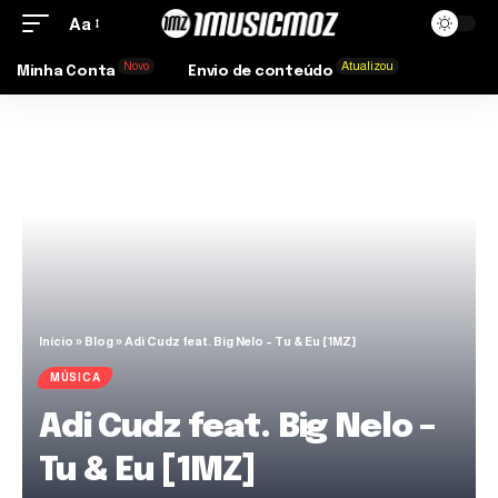
Aa
Novo
Atualizou
Minha Conta
Envio de conteúdo
Início
»
Blog
»
Adi Cudz feat. Big Nelo – Tu & Eu [1MZ]
MÚSICA
Adi Cudz feat. Big Nelo –
Tu & Eu [1MZ]