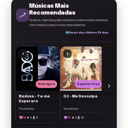
Músicas Mais
Recomendadas
Gostos, reproduções válidas e downloads recentes,
com espaço para novas descobertas.
Sinais dos últimos 30 dias
A g
El Francés
1
2
3
CACATA (
Classic N
El Francés
src='http
content/p
22
5
1
ouro.png'
style='dis
Viral agora
A ganhar força
inline-blo
vertical-a
middle; wi
Badoxa – Ta-me
O2 – Me Desculpa
22px; heig
Esperare
margin-lef
1musicmoz
1musicmoz
alt='Músi
Monetiza
12
3
9
17
3
12