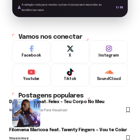
A seleção roda para revelar outras músicas sem esconder as
1 / 10
tendências reais.
Vamos nos conectar
Facebook
X
Instagram
Youtube
Tiktok
SoundCloud
Postagens populares
DJ Briffeiro feat. Felex – Teu Corpo No Meu
1musicmoz
0 Minutos Para Visualizar
Filomena Maricoa feat. Twenty Fingers – Vou te Colar
1musicmoz