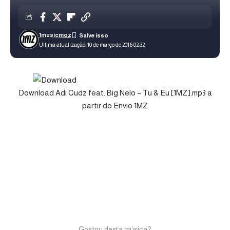
1musicmoz
Ultima atualização: 10 de março de 2016 02:32
Download Adi Cudz feat. Big Nelo – Tu & Eu [1MZ].mp3 a
partir do Envio 1MZ
Gostou desta música?