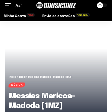
Aa
Novo
Atualizou
Minha Conta
Envio de conteúdo
Início
»
Blog
»
Messias Maricoa- Madoda [1MZ]
MÚSICA
Messias Maricoa-
Madoda [1MZ]