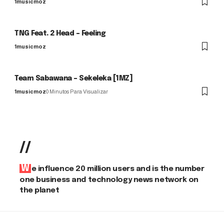
1musicmoz
TNG Feat. 2 Head – Feeling
1musicmoz
Team Sabawana – Sekeleka [1MZ]
1musicmoz
0 Minutos Para Visualizar
//
We influence 20 million users and is the number
one business and technology news network on
the planet