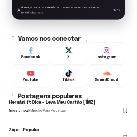
inline-block;
A seleção roda para revelar outras músicas sem esconder as
vertical-align:
1 / 10
tendências reais.
middle; width:
22px; height: 22px;
margin-left: 6px;'
alt='Música
Monetizada'>
Vamos nos conectar
Facebook
X
Instagram
Youtube
Tiktok
SoundCloud
Postagens populares
Hernâni ft Dice – Leva Meu Cartão [1MZ]
1musicmoz
0 Minutos Para Visualizar
Ziqo – Popular