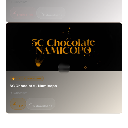
3C Chocolate
ACÚSTICO
13 downloads
MÚSICA DESTACADA
3C Chocolate – Namicopo
3C Chocolate
RAP
12 downloads