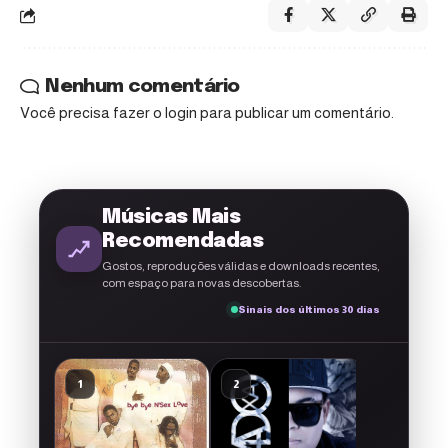
Nenhum comentário
Você precisa fazer o
login
para publicar um comentário.
Músicas Mais
Recomendadas
Gostos, reproduções válidas e downloads recentes,
com espaço para novas descobertas.
Sinais dos últimos 30 dias
A g
El Francés
1
2
3
CACATA (
Classic N
El Francés
src='http
content/p