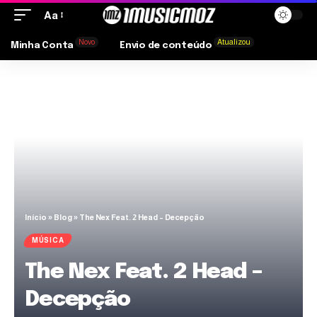
Aa
Novo
Atualizou
Minha Conta
Envio de conteúdo
Início
»
Blog
»
The Nex Feat. 2 Head – Decepção
MÚSICA
The Nex Feat. 2 Head –
Decepção