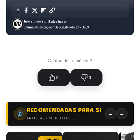
1musicmoz
Ultima atualização: 1 de outubro de 2017 08:09
Gostou desta música?
0
0
RECOMENDADAS PARA SI
←
→
ARTISTAS EM DESTAQUE
VIP 1MZ