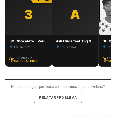
3
A
3C Chocolate – Vou dar Amor
Adi Cudz feat. Big Nelo – Tu & Eu (Vídeo Oficial)
1musicmoz
1musicmoz
1musi
LANÇADO VIA
LANÇA
1MZ FOR ARTISTS
1MZ F
Encontrou algum problema com esta musica ou download?
RELATAR PROBLEMA